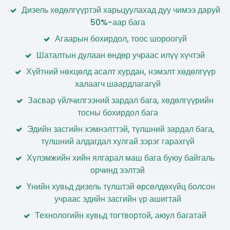
Дизель хөдөлгүүртэй харьцуулахад дуу чимээ даруй
50%-аар бага
Агаарын бохирдол, тоос шороогүй
Шаталтын дулаан өндөр учраас илүү хүчтэй
Хүйтний нөхцөлд асалт хурдан, нэмэлт хөдөлгүүр
халаагч шаардлагагүй
Засвар үйлчилгээний зардал бага, хөдөлгүүрийн
тосны бохирдол бага
Эдийн засгийн хэмнэлттэй, түлшний зардал бага,
түлшний алдагдал хулгай зэрэг гарахгүй
Хүлэмжийн хийн ялгарал маш бага буюу байгаль
орчинд ээлтэй
Үнийн хувьд дизель түлштэй өрсөлдөхүйц болсон
учраас эдийн засгийн үр ашигтай
Технологийн хувьд тогтвортой, аюул багатай