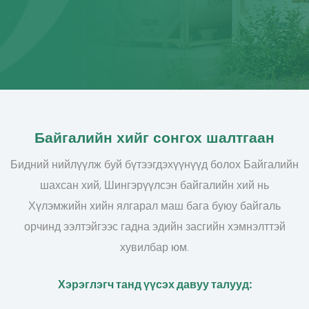
Байгалийн хийг сонгох шалтгаан
Бидний нийлүүлж буй бүтээгдэхүүнүүд болох Байгалийн
шахсан хий, Шингэрүүлсэн байгалийн хий нь
Хүлэмжийн хийн ялгарал маш бага буюу байгаль
орчинд ээлтэйгээс гадна эдийн засгийн хэмнэлттэй
хувилбар юм.
Хэрэглэгч танд үүсэх давуу талууд: