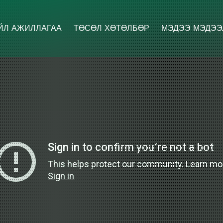
ЙЛ АЖИЛЛАГАА
ТӨСӨЛ ХӨТӨЛБӨР
МЭДЭЭ МЭДЭЭ