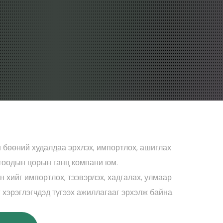
 бөөний худалдаа эрхлэх, импортлох, ашиглах
отоодын цорын ганц компани юм.
 хийг импортлох, тээвэрлэх, хадгалах, улмаар
хэрэглэгчдэд түгээх ажиллагааг эрхэлж байна.