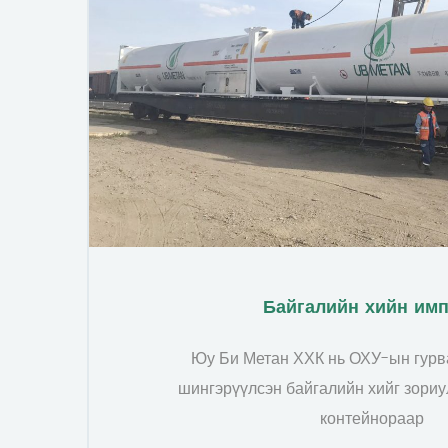
Байгалийн хийн им
Юу Би Метан ХХК нь ОХУ-ын гурв
шингэрүүлсэн байгалийн хийг зориу
контейнораар