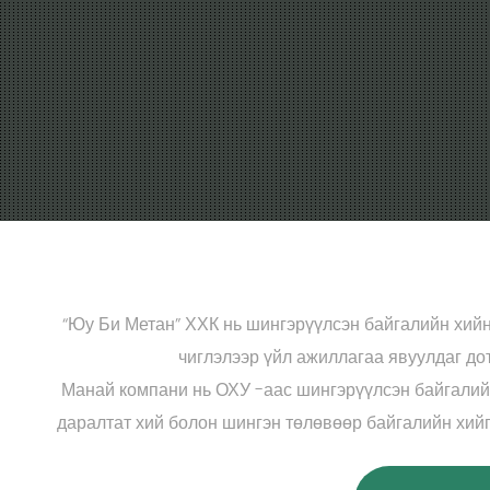
“Юу Би Метан” ХХК нь шингэрүүлсэн байгалийн хийн
чиглэлээр үйл ажиллагаа явуулдаг д
Манай компани нь ОХУ -аас шингэрүүлсэн байгалийн
даралтат хий болон шингэн төлөвөөр байгалийн хийг 