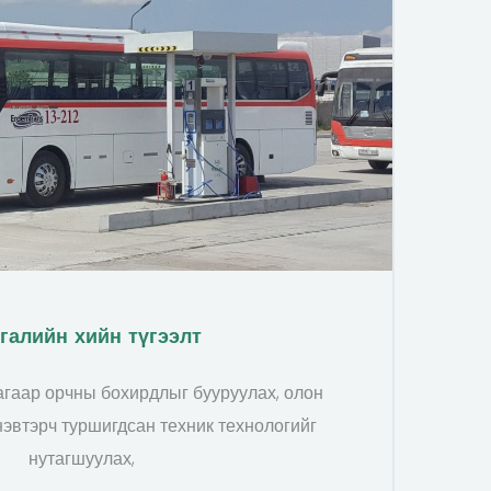
галийн хийн түгээлт
агаар орчны бохирдлыг бууруулах, олон
нэвтэрч туршигдсан техник технологийг
нутагшуулах,