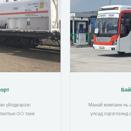
порт
Бай
ан үйлдвэрээс
Манай компани нь 
лалтын ISO танк
улсад хэрэглээнд 