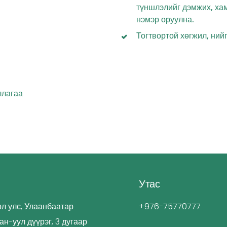
түншлэлийг дэмжих, ха
нэмэр оруулна.
Тогтвортой хөгжил, ний
ллагаа
Утас
л улс, Улаанбаатар
+976-75770777
Хан-уул дүүрэг, 3 дугаар