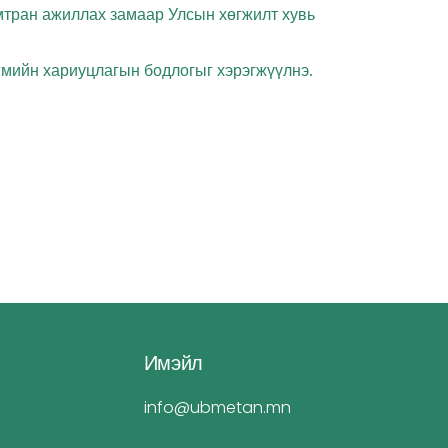
мтран ажиллах замаар Улсын хөгжилт хувь
гмийн хариуцлагын бодлогыг хэрэгжүүлнэ.
Имэйл
info@ubmetan.mn