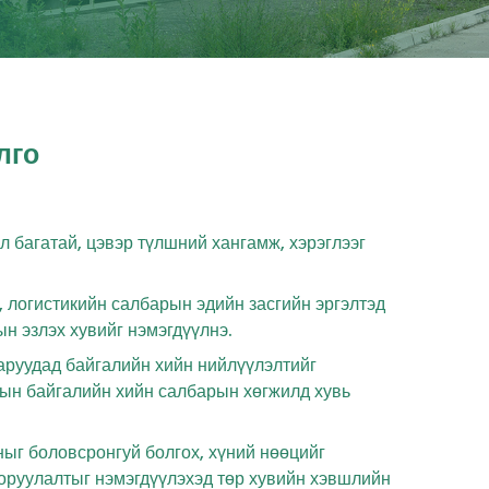
лго
 багатай, цэвэр түлшний хангамж, хэрэглээг
ч, логистикийн салбарын эдийн засгийн эргэлтэд
н эзлэх хувийг нэмэгдүүлнэ.
аруудад байгалийн хийн нийлүүлэлтийг
сын байгалийн хийн салбарын хөгжилд хувь
ыг боловсронгуй болгох, хүний нөөцийг
оруулалтыг нэмэгдүүлэхэд төр хувийн хэвшлийн