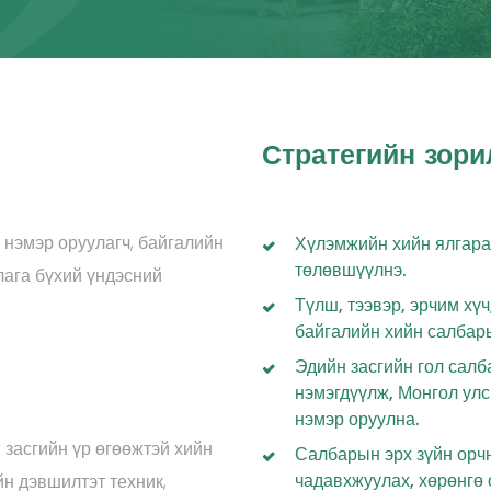
Стратегийн зори
 нэмэр оруулагч, байгалийн
Хүлэмжийн хийн ялгарал
төлөвшүүлнэ.
ага бүхий үндэсний
Түлш, тээвэр, эрчим хү
байгалийн хийн салбары
Эдийн засгийн гол салб
нэмэгдүүлж, Монгол ул
нэмэр оруулна.
 засгийн үр өгөөжтэй хийн
Салбарын эрх зүйн орчн
чадавхжуулах, хөрөнгө 
н дэвшилтэт техник,