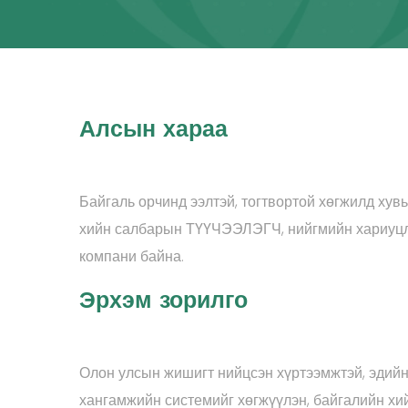
Алсын хараа
Байгаль орчинд ээлтэй, тогтвортой хөгжилд хувь
хийн салбарын ТҮҮЧЭЭЛЭГЧ, нийгмийн хариуцл
компани байна.
Эрхэм зорилго
Олон улсын жишигт нийцсэн хүртээмжтэй, эдийн
хангамжийн системийг хөгжүүлэн, байгалийн хий