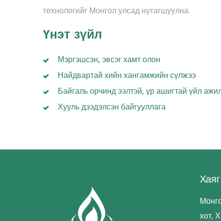
технологийг Монгол улсад нутагшуулна.
Үнэт зүйл
Мэргэшсэн, эвсэг хамт олон
Найдвартай хийн хангамжийн сүлжээ
Байгаль орчинд ээлтэй, үр ашигтай үйл ажи
Хууль дээдэлсэн байгууллага
Хаяг
Монго
хот, 