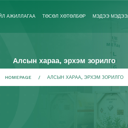
ЙЛ АЖИЛЛАГАА
ТӨСӨЛ ХӨТӨЛБӨР
МЭДЭЭ МЭДЭЭ
Алсын хараа, эрхэм зорилго
HOMEPAGE
АЛСЫН ХАРАА, ЭРХЭМ ЗОРИЛГО