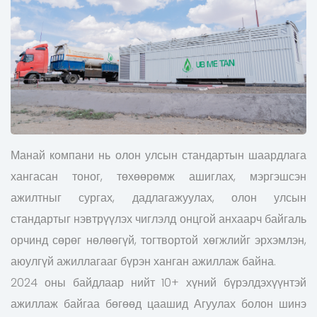
Манай компани нь олон улсын стандартын шаардлага
хангасан тоног, төхөөрөмж ашиглах, мэргэшсэн
ажилтныг сургах, дадлагажуулах, олон улсын
стандартыг нэвтрүүлэх чиглэлд онцгой анхаарч байгаль
орчинд сөрөг нөлөөгүй, тогтвортой хөгжлийг эрхэмлэн,
аюулгүй ажиллагааг бүрэн ханган ажиллаж байна.
2024 оны байдлаар нийт 10+ хүний бүрэлдэхүүнтэй
ажиллаж байгаа бөгөөд цаашид Агуулах болон шинэ