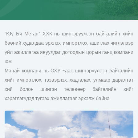
“Юу Би Метан” ХХК нь шингэрүүлсэн байгалийн хийн
бөөний худалдаа эрхлэх, импортлох, ашиглах чиглэлээр
үйл ажиллагаа явуулдаг дотоодын цорын ганц компани
юм.
Манай компани нь ОХУ -аас шингэрүүлсэн байгалийн
хийг импортлох, тээвэрлэх, хадгалах, улмаар даралтат
хий болон шингэн төлөвөөр байгалийн хийг
хэрэглэгчдэд түгээх ажиллагааг эрхэлж байна.