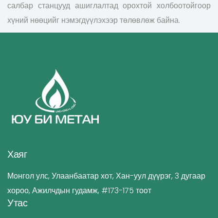
салбар станцууд ашиглалтад орохтой холбоотойгоор
хүний нөөцийг нэмэгдүүлэхээр төлөвлөж байна.
Хаяг
Монгол улс, Улаанбаатар хот, Хан-уул дүүрэг, 3 дугаар
хороо, Ажилчдын гудамж, #173-175 тоот
Утас