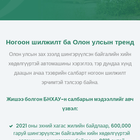
Ногоон шилжилт ба Олон улсын тренд
Олон улсын зах зээлд шингэрүүлсэн байгалийн хийн
хөдөлгүүртэй автомашины хэрэглээ, тэр дундаа хүнд
даацын ачаа тээврийн салбарт ногоон шилжилт
эрчимтэй тэлсээр байна.
Жишээ болгон БНХАУ-н салбарын мэдээллийг авч
үзвэл:
2021 оны эхний хагас жилийн байдлаар, 600,000
гаруй шингэрүүлсэн байгалийн хийн хөдөлгүүртэй