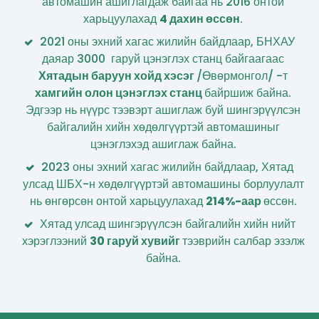
автомашин ашиглагдаж байгаа нь 2016 онтой
харьцуулахад
4 дахин өссөн
.
2021 оны эхний хагас жилийн байдлаар, БНХАУ
даяар 3000 гаруй цэнэглэх станц байгаагаас
Хятадын баруун хойд хэсэг
/Өвөрмонгол/ -т
хамгийн олон цэнэглэх станц
байршиж байна.
Эдгээр нь нүүрс тээвэрт ашиглаж буй шингэрүүлсэн
байгалийн хийн хөдөлгүүртэй автомашиныг
цэнэглэхэд ашиглаж байна.
2023 оны эхний хагас жилийн байдлаар, Хятад
улсад ШБХ-н хөдөлгүүртэй автомашины борлуулалт
нь өнгөрсөн онтой харьцуулахад
214%-аар
өссөн.
Хятад улсад шингэрүүлсэн байгалийн хийн нийт
хэрэглээний
30 гаруй хувийг
тээврийн салбар эзэлж
байна.