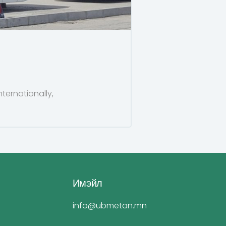
ternationally,
Имэйл
info@ubmetan.mn