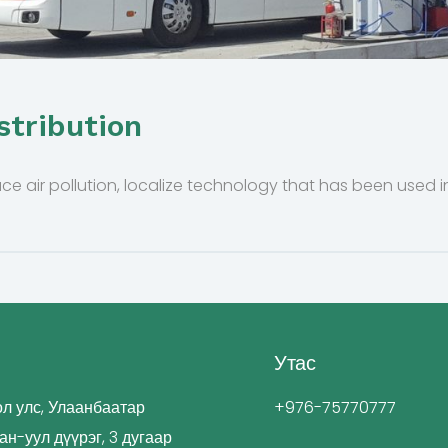
stribution
 air pollution, localize technology that has been used in
Утас
л улс, Улаанбаатар
+976-75770777
Хан-уул дүүрэг, 3 дугаар