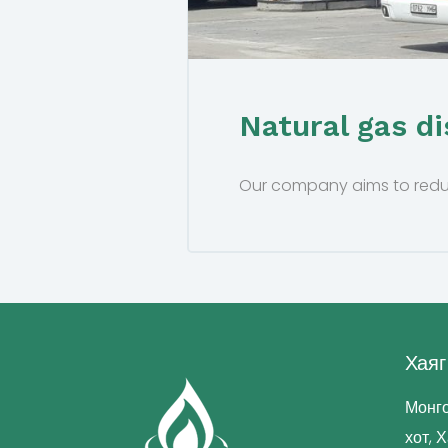
Natural gas di
Our company aims to reduce
Хаяг
Монго
хот, 